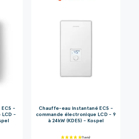
 ECS -
Chauffe-eau instantané ECS -
 LCD -
commande électronique LCD - 9
spel
à 24kW (KDE5) - Kospel