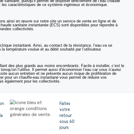
de sanitaire, puisqu’il permet de disposer directement de l’eau chaude
z les caractéristiques de ce système ingénieux et économique.
ns ainsi en œuvre sur notre site un service de vente en ligne et de
haude sanitaire instantanée (ECS) sont disponibles pour répondre à
randes collectivités.
rique instantané. Ainsi, au contact de la résistance, l’eau va se
la température voulue et au débit souhaité par l’utilisateur.
llant des plus grands aux moins encombrants. Facile à installer, c’est le
rsqu’on l’utilise. Il permet aussi d’économiser l’eau car vous n’aurez
site aucun entretien et ne présente aucun risque de prolifération de
opter pour un chauffe-eau instantané vous permet de réduire vos
is)
is également pour les collectivités.
son
Faites
votre
la
retour
e
sous 60
jours