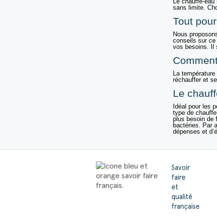
Le
chauffe-eau 
sans limite. Ch
Tout pour
Nous proposons 
conseils sur ce
vos besoins. Il 
Comment 
La température 
réchauffer et se
Le
chauff
Idéal pour les 
type de chauffe
plus besoin de 
bactéries. Par 
dépenses et d’é
Savoir
faire
et
qualité
française