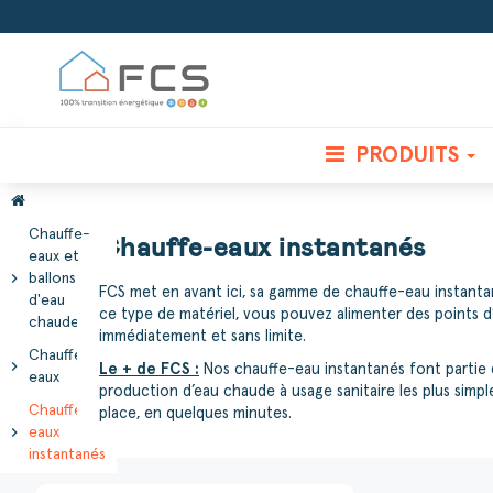
PRODUITS
Chauffe-
Chauffe-eaux instantanés
eaux et
chevron_right
ballons
FCS met en avant ici, sa gamme de chauffe-eau instantan
d'eau
ce type de matériel, vous pouvez alimenter des points d’
chaude
immédiatement et sans limite.
Chauffe-
chevron_right
Le + de FCS :
Nos chauffe-eau instantanés font partie 
eaux
production d’eau chaude à usage sanitaire les plus simpl
Chauffe-
place, en quelques minutes.
chevron_right
eaux
instantanés