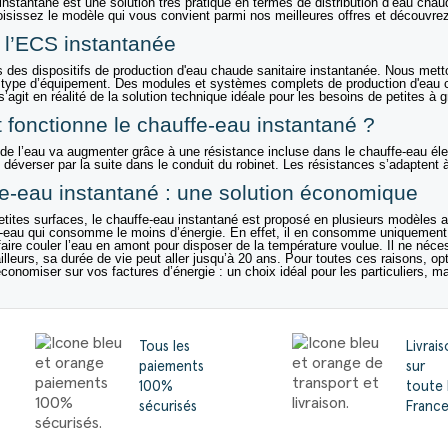
instantané
est une solution très pratique en termes de distribution d’eau chau
oisissez le modèle qui vous convient parmi nos meilleures offres et découvre
 l’ECS instantanée
des dispositifs de production d'eau chaude sanitaire instantanée. Nous metto
 type d’équipement. Des modules et systèmes complets de production d'eau c
s’agit en réalité de la solution technique idéale pour les besoins de petites à g
fonctionne le
chauffe-eau instantané
?
de l’eau va augmenter grâce à une résistance incluse dans le chauffe-eau élect
 déverser par la suite dans le conduit du robinet. Les résistances s’adaptent à 
e-eau instantané
: une solution économique
petites surfaces, le chauffe-eau instantané est proposé en plusieurs modèles a
-eau qui consomme le moins d’énergie. En effet, il en consomme uniquement lo
faire couler l’eau en amont pour disposer de la température voulue. Il ne néces
ailleurs, sa durée de vie peut aller jusqu’à 20 ans. Pour toutes ces raisons, 
(7 av
conomiser sur vos factures d’énergie : un choix idéal pour les particuliers, ma
Tous les
Livrai
paiements
sur
100%
toute 
sécurisés
Franc