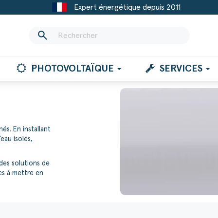
Expert énergétique depuis 2011
search
PHOTOVOLTAÏQUE
SERVICES
és. En installant
eau isolés,
des solutions de
es à mettre en