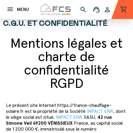
shopping_cart
search
support_agent
person
MENU
C.G.U. ET CONFIDENTIALITÉ
Mentions légales et
charte de
confidentialité
RGPD
Le présent site Internet https://france-chauffage-
solaire.fr est la propriété de la Société
IMPACT ENR
, dont
le siège social est situé,
IMPACT ENR
SASU,
42 rue
Simone Veil 69200 VÉNISSIEUX
France, au capital social
de 1 200 000 €, immatriculé sous le numéro