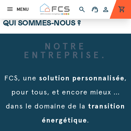
shopping_cart
search
support_agent
person
MENU
QUI SOMMES-NOUS ?
NOTRE
ENTREPRISE.
FCS, une
solution personnalisée
,
pour tous, et encore mieux ...
dans le domaine de la
transition
énergétique
.