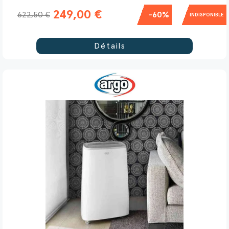
249,00 €
622,50 €
-60%
INDISPONIBLE
Détails