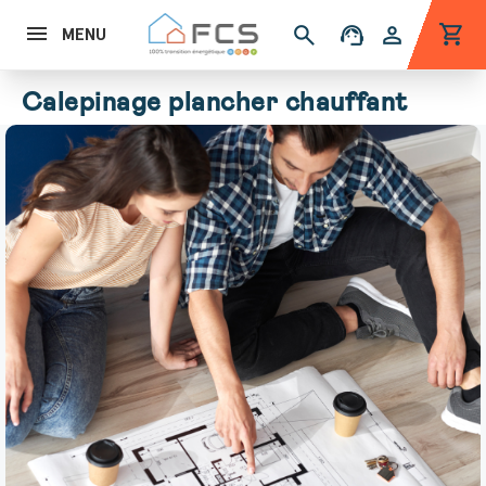
shopping_cart
search
support_agent
person
MENU
Calepinage plancher chauffant