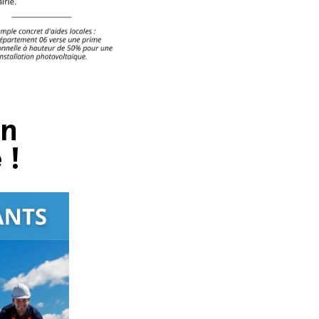
on
 !