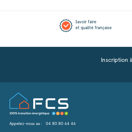
Savoir faire
et qualité française
Inscription 
Continuer sans accepter
Nous respectons votre vie privée
Appelez-nous au :
04 80 80 64 46