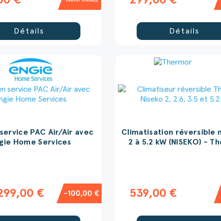
00 €
299,00 €
INDISPONIBLE
Détails
Détails
service PAC Air/Air avec
Climatisation réversible 
gie Home Services
2 à 5.2 kW (NISEKO) - T
299,00 €
539,00 €
-100,00 €