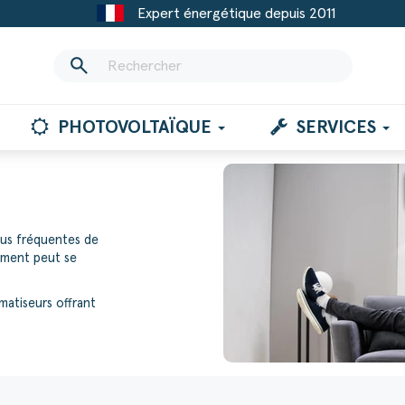
Expert énergétique depuis 2011
search
PHOTOVOLTAÏQUE
SERVICES
lus fréquentes de
gement peut se
atiseurs offrant