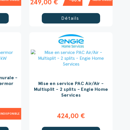
-60%
INDISPONIBLE
INDISPONIBLE
249,00 €
Détails
murale -
hermor
Mise en service PAC Air/Air -
Multisplit - 2 splits - Engie Home
Services
INDISPONIBLE
424,00 €