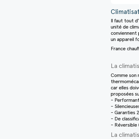
Climatisat
Il faut tout 
unité de clim
conviennent p
un appareil f
France chauf
La climat
Comme son nom
thermomécani
car elles doi
proposées sur
- Performan
- Silencieuse
- Garanties 
- De classifi
- Réversible 
La climatis