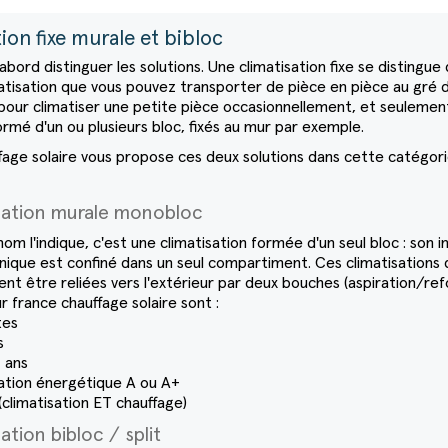
ion fixe murale et bibloc
d'abord distinguer les solutions. Une climatisation fixe se distingu
atisation que vous pouvez transporter de pièce en pièce au gré de 
our climatiser une petite pièce occasionnellement, et seulement 
ormé d'un ou plusieurs bloc, fixés au mur par exemple.
fage solaire vous propose ces deux solutions dans cette catégor
isation murale monobloc
 l'indique, c'est une climatisation formée d'un seul bloc : son ins
que est confiné dans un seul compartiment. Ces climatisations do
vent être reliées vers l'extérieur par deux bouches (aspiration/re
 france chauffage solaire sont :
tes
s
2 ans
cation énergétique A ou A+
(climatisation ET chauffage)
ation bibloc / split