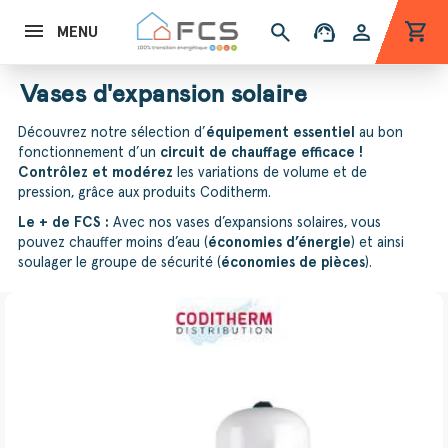
shopping_cart
search
support_agent
person
MENU
Vases d'expansion solaire
Découvrez notre sélection d’
équipement essentiel
au bon
fonctionnement d’un
circuit de chauffage efficace !
Contrôlez et modérez
les variations de volume et de
pression, grâce aux produits Coditherm.
Le + de FCS :
Avec nos vases d’expansions solaires, vous
pouvez chauffer moins d’eau (
économies d’énergie
) et ainsi
soulager le groupe de sécurité (
économies de pièces
).