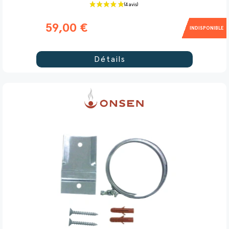
59,00 €
INDISPONIBLE
(20 avis)
Détails