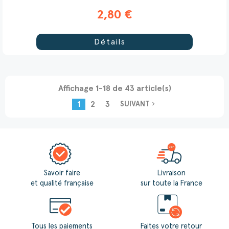
2,80 €
Détails
(9 avis)
Affichage 1-18 de 43 article(s)
1
2
3
navigate_next
SUIVANT
Savoir faire
Livraison
et qualité française
sur toute la France
Tous les paiements
Faites votre retour