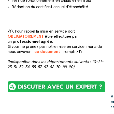
Test de fonctionnement en chaud et en froid
Rédaction du certificat annuel d'étanchéité
/!\
Pour rappel la mise en service doit
OBLIGATOIREMENT
être effectuée par
un
professionnel agréé
.
Si vous ne prenez pas notre mise en service, merci de
nous envoyer
ce document
rempli.
/!\
(Indisponible dans les départements suivants : 10-21-
25-51-52-54-55-57-67-68-70-88-90)
M
e
s
: