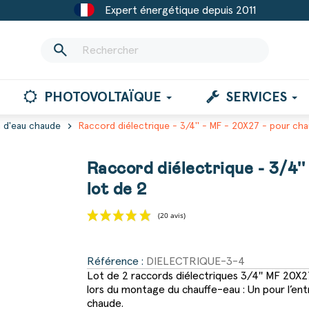
Expert énergétique depuis 2011
search
PHOTOVOLTAÏQUE
SERVICES
chevron_right
n d'eau chaude
Raccord diélectrique - 3/4'' - MF - 20X27 - pour cha
Raccord diélectrique - 3/4''
lot de 2
(20 avis)
Référence :
DIELECTRIQUE-3-4
Lot de 2 raccords diélectriques 3/4'' MF 20X27.
lors du montage du chauffe-eau : Un pour l’entr
chaude.