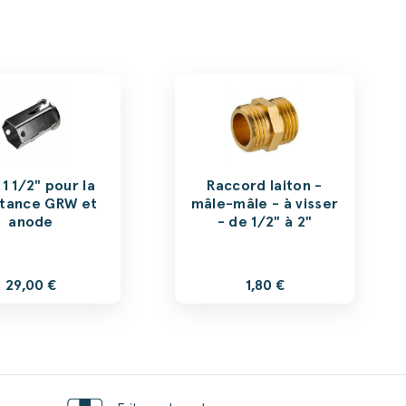
 1 1/2" pour la
Raccord laiton -
stance GRW et
mâle-mâle - à visser
anode
- de 1/2" à 2"
29,00 €
1,80 €