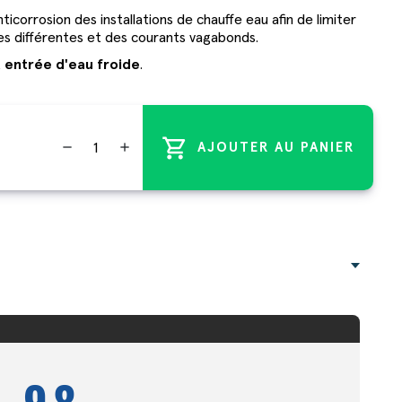
ticorrosion des installations de chauffe eau afin de limiter
es différentes et des courants vagabonds.
t
entrée d'eau froide
.
shopping_cart
remove
add
AJOUTER AU PANIER
9.8