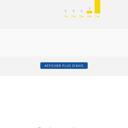
2
0
0
0
1★
2★
3★
4★
5★
AFFICHER PLUS D'AVIS