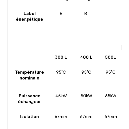
Label
B
B
énergétique
300 L
400 L
500L
Température
95°C
95°C
95°C
nominale
Puissance
45kW
50kW
65kW
échangeur
Isolation
67mm
67mm
67mm