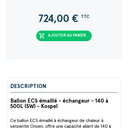
724,00
€
TTC
shopping_cart
AJOUTER AU PANIER
DESCRIPTION
Ballon ECS émaillé - échangeur - 140 à
500L (SW) - Kospel
Ce ballon ECS émaillé à échangeur de chaleur à
serpentin Onsen, offre une capacité allant de 140 à