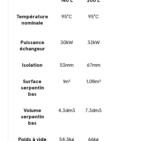
140 L
200 L
Température
95°C
95°C
nominale
Puissance
30kW
32kW
échangeur
Isolation
53mm
67mm
Surface
1m²
1,08m²
serpentin
bas
Volume
4,3dm3
7,3dm3
serpentin
bas
Poids à vide
54,5kg
66kg