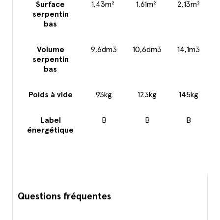
Surface
1,43m²
1,61m²
2,13m²
serpentin
bas
Volume
9,6dm3
10,6dm3
14,1m3
serpentin
bas
Poids à vide
93kg
123kg
145kg
Label
B
B
B
énergétique
Questions fréquentes