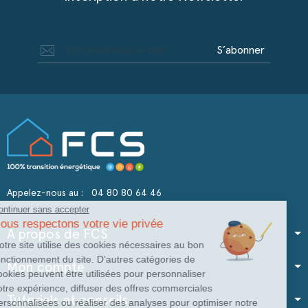
S’abonner
Appelez-nous au :
04 80 80 64 46
Continuer sans accepter
Nous respectons votre vie privée
A propos de FCS
Notre site utilise des cookies nécessaires au bon
fonctionnement du site. D’autres catégories de
Mon compte
cookies peuvent être utilisées pour personnaliser
votre expérience, diffuser des offres commerciales
Tutoriels et conseils
personnalisées ou réaliser des analyses pour optimiser notre