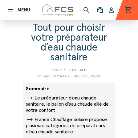
shopping_cart
search
support_agent
person
MENU
Tout pour choisir
votre préparateur
d’eau chaude
sanitaire
Publié le : 2020.04.11
Par :
Alix
- Catégories :
Ballon d’eau chaude
Sommaire
trending_flat
Le préparateur d’eau chaude
sanitaire, le ballon d’eau chaude allié de
votre confort
trending_flat
France Chauffage Solaire propose
plusieurs catégories de préparateurs
d’eau chaude sanitaire.