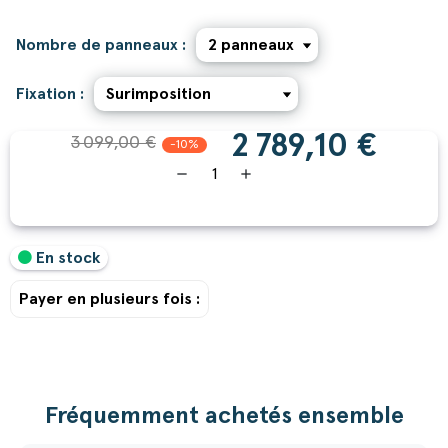
Nombre de panneaux :
Fixation :
2 789,10 €
3 099,00 €
-10%
remove
add
En stock
Payer en plusieurs fois :
Fréquemment achetés ensemble