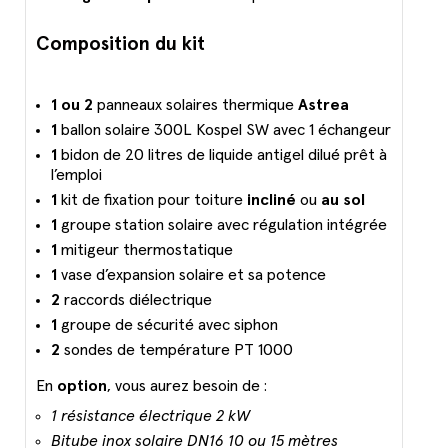
Composition du kit
1 ou 2
panneaux solaires thermique
Astrea
1
ballon solaire 300L Kospel SW avec 1 échangeur
1
bidon de 20 litres de liquide antigel dilué prêt à
l’emploi
1
kit de fixation pour toiture
incliné
ou
au sol
1
groupe station solaire avec régulation intégrée
1
mitigeur thermostatique
1
vase d’expansion solaire et sa potence
2
raccords diélectrique
1
groupe de sécurité avec siphon
2
sondes de température PT 1000
En
option
, vous aurez besoin de :
1 résistance électrique 2 kW
Bitube inox solaire DN16 10 ou 15 mètres