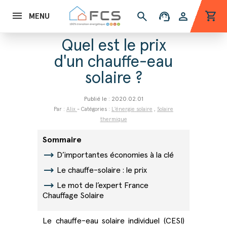
shopping_cart
search
support_agent
person
MENU
Quel est le prix
d'un chauffe-eau
solaire ?
Publié le : 2020.02.01
Par :
Alix
- Catégories :
L'énergie solaire
,
Solaire
thermique
Sommaire
trending_flat
D’importantes économies à la clé
trending_flat
Le chauffe-solaire : le prix
trending_flat
Le mot de l’expert France
Chauffage Solaire
Le chauffe-eau solaire individuel (CESI)