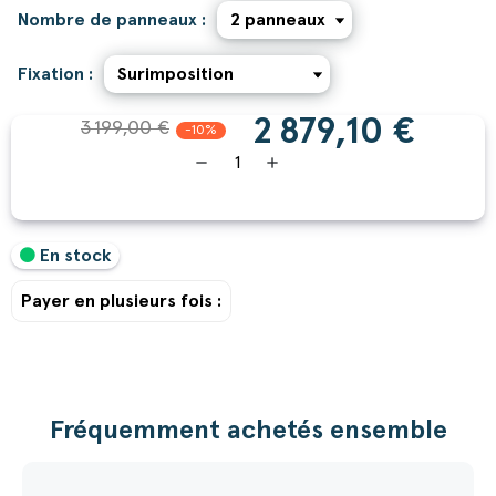
Nombre de panneaux :
Fixation :
2 879,10 €
3 199,00 €
-10%
remove
add
En stock
Payer en plusieurs fois :
Fréquemment achetés ensemble