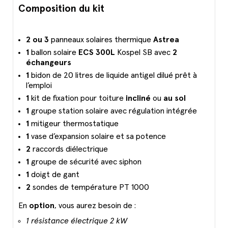
Composition du kit
2 ou 3
panneaux solaires thermique
Astrea
1
ballon solaire
ECS 300L
Kospel SB avec
2
échangeurs
1
bidon de 20 litres de liquide antigel dilué prêt à
l’emploi
1
kit de fixation pour toiture
incliné
ou
au sol
1
groupe station solaire avec régulation intégrée
1
mitigeur thermostatique
1
vase d’expansion solaire et sa potence
2
raccords diélectrique
1
groupe de sécurité avec siphon
1
doigt de gant
2
sondes de température PT 1000
En
option
, vous aurez besoin de :
1 résistance électrique 2 kW