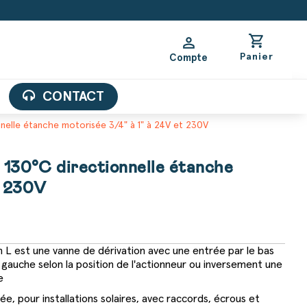
shopping_cart
person
Panier
Compte
CONTACT
nnelle étanche motorisée 3/4" à 1" à 24V et 230V
e 130°C directionnelle étanche
t 230V
n L est une vanne de dérivation avec une entrée par le bas
a gauche selon la position de l'actionneur ou inversement une
e
ée, pour installations solaires, avec raccords, écrous et