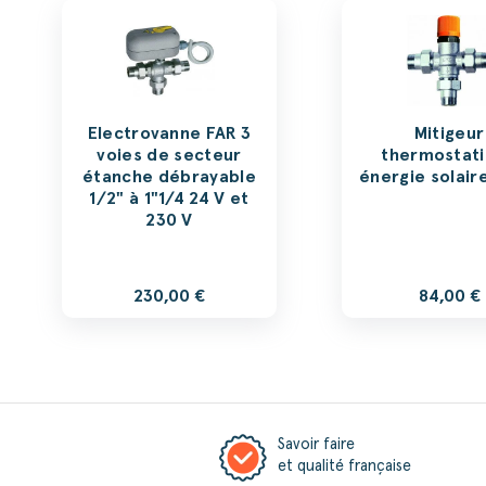
Electrovanne FAR 3
Mitigeur
voies de secteur
thermostat
étanche débrayable
énergie solair
1/2" à 1"1/4 24 V et
230 V
230,00 €
84,00 €
Savoir faire
et qualité française