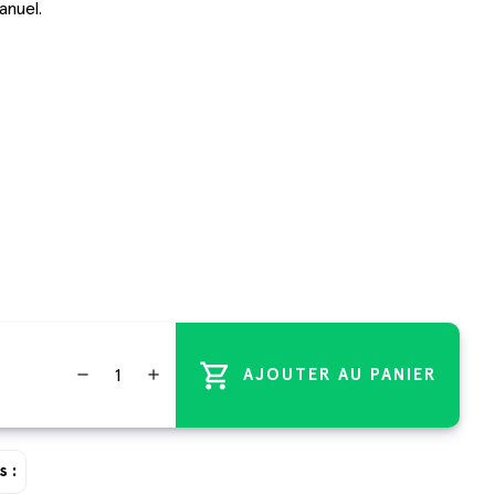
anuel.
shopping_cart
remove
add
AJOUTER AU PANIER
s :