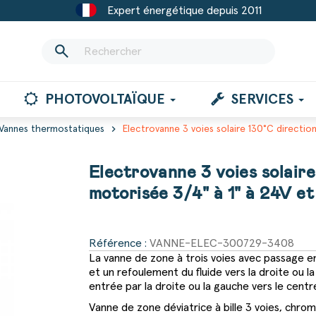
Expert énergétique depuis 2011
search
PHOTOVOLTAÏQUE
SERVICES
chevron_right
Vannes thermostatiques
Electrovanne 3 voies solaire 130°C directio
Electrovanne 3 voies solair
motorisée 3/4" à 1" à 24V e
Référence :
VANNE-ELEC-300729-3408
La vanne de zone à trois voies avec passage e
et un refoulement du fluide vers la droite ou l
entrée par la droite ou la gauche vers le centr
Vanne de zone déviatrice à bille 3 voies, chrom