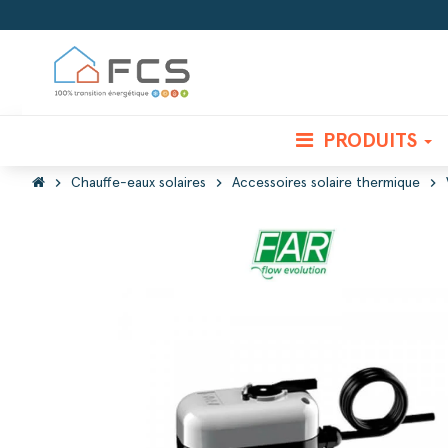
PRODUITS
chevron_right
chevron_right
chevron_right
Chauffe-eaux solaires
Accessoires solaire thermique