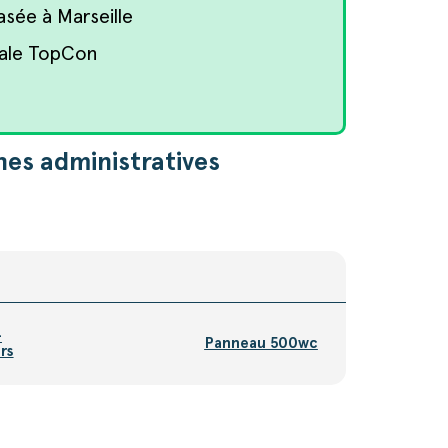
sée à Marseille
iale TopCon
es administratives
-
Panneau 500wc
rs