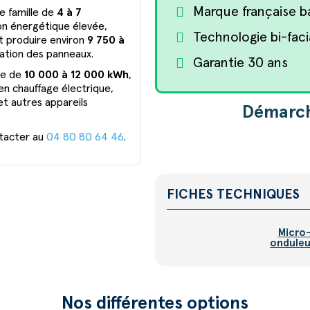
Marque française ba
e famille de
4 à 7
n énergétique élevée,
Technologie bi-fac
ut produire environ
9 750 à
ntation des panneaux.
Garantie 30 ans
ne de
10 000 à 12 000 kWh
,
en chauffage électrique,
et autres appareils
Démarch
ntacter au
04 80 80 64 46
.
FICHES TECHNIQUES
Micro
onduleu
Nos différentes options