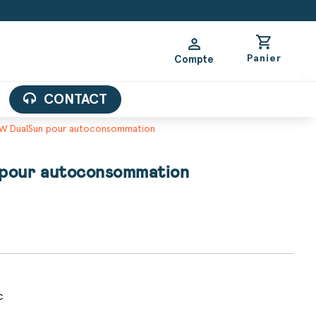
shopping_cart
person
Panier
Compte
CONTACT
00W DualSun pour autoconsommation
 pour autoconsommation
c