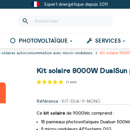
Expert énergétique depuis 2011
search
PHOTOVOLTAÏQUE
SERVICES
chevron_right
x solaires autoconsommation avec micro-onduleurs
Kit solaire 90
Kit solaire 9000W DualSun
(1 avis)
Référence :
KIT-DUA-9-MONO
Ce
kit solaire
de 9000Wc comprend :
18 panneaux photovoltaïques Dualsun 500W
9 micro-onduleurs APSystems DS3