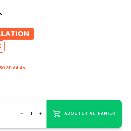
s.
80 80 64 46
.
shopping_cart
remove
add
AJOUTER AU PANIER