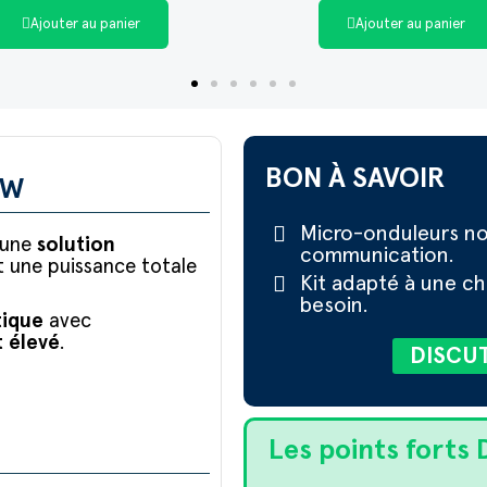
Ajouter au panier
Ajouter au panier
BON À SAVOIR
0W
Micro-onduleurs non
 une
solution
communication.
t une puissance totale
Kit adapté à une ch
besoin.
tique
avec
 élevé
.
DISCU
Les points fort