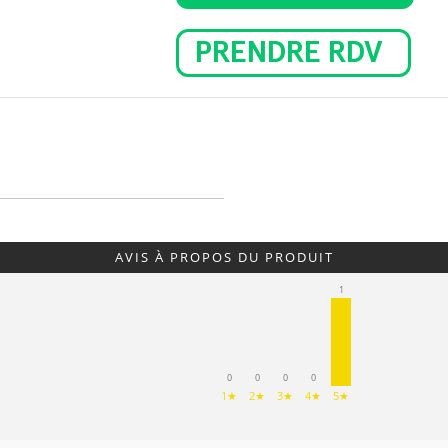
PRENDRE RDV
AVIS À PROPOS DU PRODUIT
1
0
0
0
0
1★
2★
3★
4★
5★