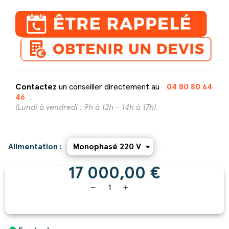
Contactez
un conseiller directement au
04 80 80 64
46
.
(Lundi à vendredi : 9h à 12h - 14h à 17h)
Alimentation :
17 000,00 €
remove
add