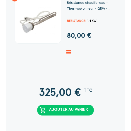
Résistance chauffe-eau -
Thermoplongeur - GRW -...
RÉSISTANCE:
1,4 KW
80,00 €
=
325,00
€
TTC
shopping_cart
AJOUTER AU PANIER