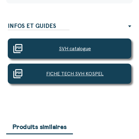
INFOS ET GUIDES
picture_as_pdf
SVH catalogue
picture_as_pdf
FICHE TECH SVH KOSPEL
Produits similaires