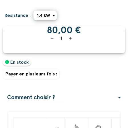
Résistance :
80,00 €
remove
add
En stock
Payer en plusieurs fois :
Comment choisir ?