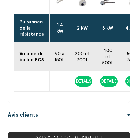
Puissance
1,4
de la
2 kW
3 kW
4,5 k
kW
résistance
400
Volume du
90 à
200 et
500 
et
ballon ECS
150L
300L
800
500L
DÉTAILS
DÉTAILS
DÉTAI
Avis clients
AVIS À PROPOS DU PRODUIT