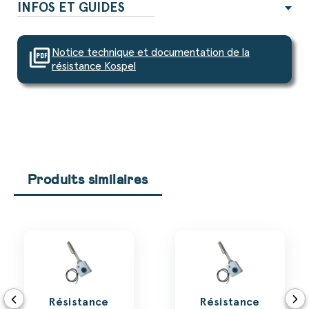
INFOS ET GUIDES
picture_as_pdf
Notice technique et documentation de la
résistance Kospel
Produits similaires
Résistance
Résistance