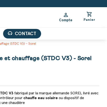
shopping_cart
person
Panier
Compte
CONTACT
uffage (STDC V3) - Sorel
ue et chauffage (STDC V3) - Sorel
STDC V3
fabriqué par la marque allemande SOREL livré avec
ntrôleur pour
chauffe eau solaire
ou dispositif de
c une chaudière