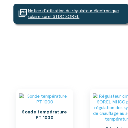
picture_as_pdf
Notice d'utilisation du régulateur électronique
solaire sorel STDC SOREL
Sonde température
PT 1000