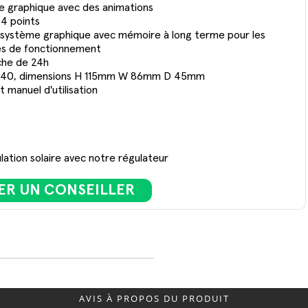
de graphique avec des animations
64 points
u système graphique avec mémoire à long terme pour les
ures de fonctionnement
che de 24h
n IP40, dimensions H 115mm W 86mm D 45mm
 manuel d'utilisation
R UN CONSEILLER
AVIS À PROPOS DU PRODUIT