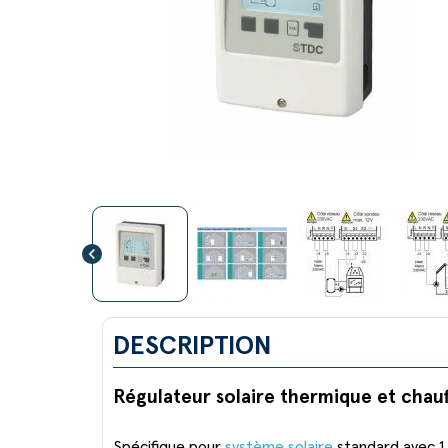
chevron_left
DESCRIPTION
Régulateur solaire thermique et chauf
Spécifique pour
système solaire
standard avec 1 