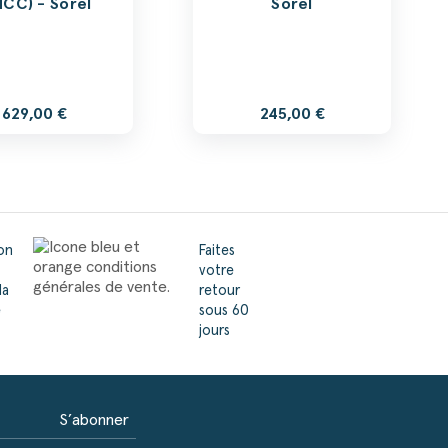
HCC) - Sorel
Sorel
629,00 €
245,00 €
son
Faites
votre
la
retour
e
sous 60
jours
S’abonner