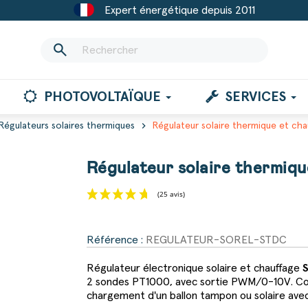
Expert énergétique depuis 2011
search
PHOTOVOLTAÏQUE
SERVICES
chevron_right
Régulateurs solaires thermiques
Régulateur solaire thermique et cha
Régulateur solaire thermiq
(25 avis)
Référence :
REGULATEUR-SOREL-STDC
Régulateur électronique solaire et chauffage
2 sondes PT1000, avec sortie PWM/0-10V. Co
chargement d'un ballon tampon ou solaire ave