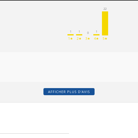
22
1
1
1
0
1★
2★
3★
4★
5★
AFFICHER PLUS D'AVIS