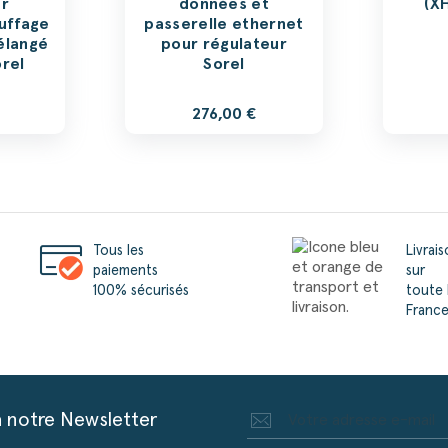
ur
données et
(X
uffage
passerelle ethernet
élangé
pour régulateur
rel
Sorel
276,00 €
Tous les
Livrai
paiements
sur
100% sécurisés
toute 
Franc
à notre Newsletter