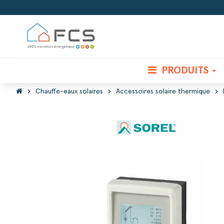
PRODUITS
chevron_right
chevron_right
chevron_right
Chauffe-eaux solaires
Accessoires solaire thermique