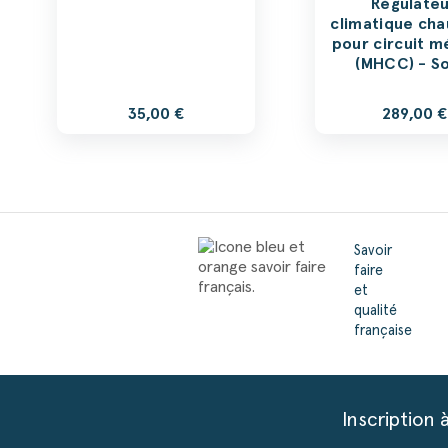
Régulate
climatique cha
pour circuit m
(MHCC) - So
35,00 €
289,00 €
Savoir
faire
et
qualité
française
Inscription 