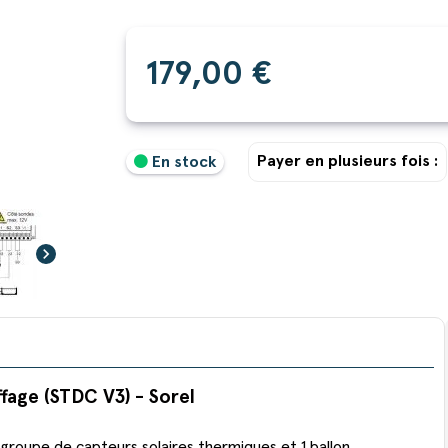
179,00 €
Payer en plusieurs fois :
En stock
chevron_right
fage (STDC V3) - Sorel
groupe de capteurs solaires thermiques et 1 ballon.