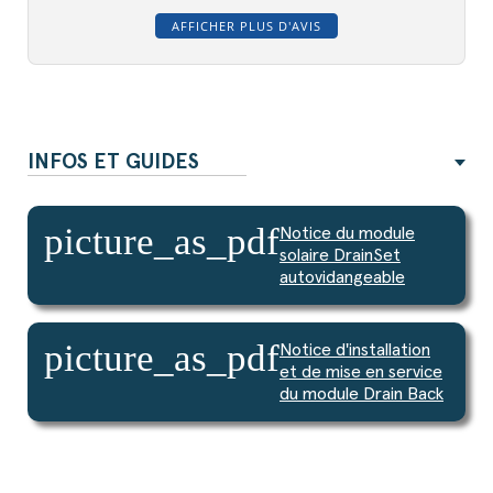
AFFICHER PLUS D'AVIS
INFOS ET GUIDES
picture_as_pdf
Notice du module
solaire DrainSet
autovidangeable
picture_as_pdf
Notice d'installation
et de mise en service
du module Drain Back