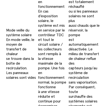
en
est totalement
fonctionnement
réchauffé
En cas
ou si les panneaux
d‘exposition
solaires ne sont
solaire, le
plus
système est mis
aussi chauds que le
Mode veille du
en service par le
réservoir, la
système solaire
contrôleur TDC
pompe
En mode veille, le
et tout le
est
moyen de
circuit solaire /
automatiquement
transfert de
les collecteurs
désactivée. Le
chaleur
sont remplis à
milieu de transfert
se trouve dans la
la vitesse
de chaleur reflue
boîte de
maximale de la
des
recirculation.
pompe. Une fois
capteurs jusqu‘au
Les panneaux
en
système de
solaires sont vides
fonctionnement
recirculation
normal, la pompe
sans vaporisation.
fonctionne
Par conséquent,
à une vitesse
toute
réduite et
surchauffe des
continue pour
systèmes solaires