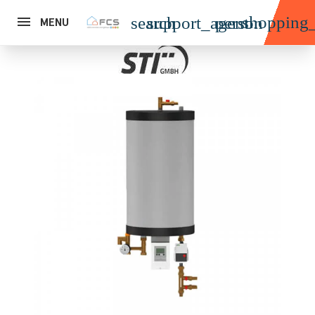
shopping_
search
support_agent
person
MENU