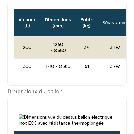
Volume
Dimensions
Poids
Résistance
(L)
(mm)
(kg)
1260
200
39
3 kW
x
Ø580
300
1710 x Ø580
51
3 kW
Dimensions du ballon :