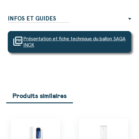
INFOS ET GUIDES
picture_as_pdf
Présentation et fiche technique du ballon SAGA
INOX
Produits similaires