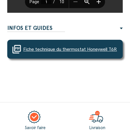
INFOS ET GUIDES
picture_as_pdf
Fiche technique du thermostat Honeywell T6R
Savoir faire
Livraison