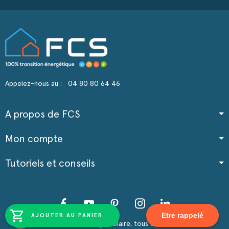
Appelez-nous au :
04 80 80 64 46
A propos de FCS
Mon compte
Tutoriels et conseils
Facebook
YouTube
Pinterest
Instagram
LinkedIn
shopping_cart
Etre rappelé
AJOUTER AU PANIER
2024 France Chauffage Solaire, tous droits réservés