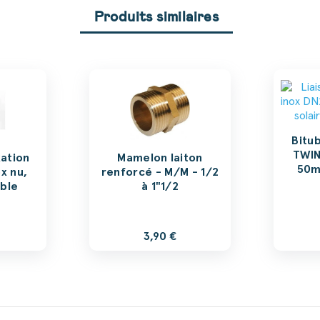
Produits similaires
Bitub
TWIN
xation
Mamelon laiton
50m
x nu,
renforcé - M/M - 1/2
uble
à 1"1/2
3,90 €