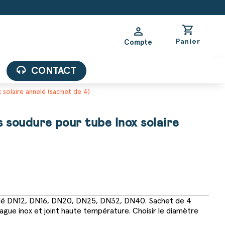
shopping_cart
person
Panier
Compte
CONTACT
solaire annelé (sachet de 4)
soudure pour tube Inox solaire
nelé DN12, DN16, DN20, DN25, DN32, DN40. Sachet de 4
gue inox et joint haute température. Choisir le diamètre