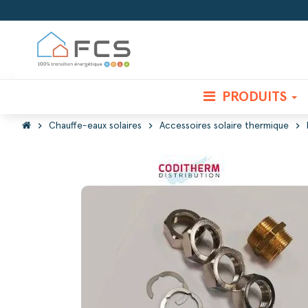
PRODUITS
chevron_right
chevron_right
chevron_right
Chauffe-eaux solaires
Accessoires solaire thermique