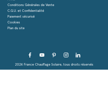
Conditions Générales de Vente
C.G.U. et Confidentialité
Paiement sécurisé
Cookies
Plan du site
Facebook
YouTube
Pinterest
Instagram
LinkedIn
s Options
ètres de confidentialité, en garantissant la conformité avec le
2024 France Chauffage Solaire, tous droits réservés