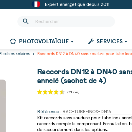
Expert énergétique depuis 2011
search
PHOTOVOLTAÏQUE
SERVICES
chevron_right
Flexibles solaires
Raccords DN12 à DN40 sans soudure pour tube Inox 
Raccords DN12 à DN40 sans 
annelé (sachet de 4)
(29 avis)
Référence :
RAC-TUBE-INOX-DN16
Kit raccords sans soudure pour tube inox an
raccords complets comprenant Ecrou laiton, ba
de raccordement dans les options.