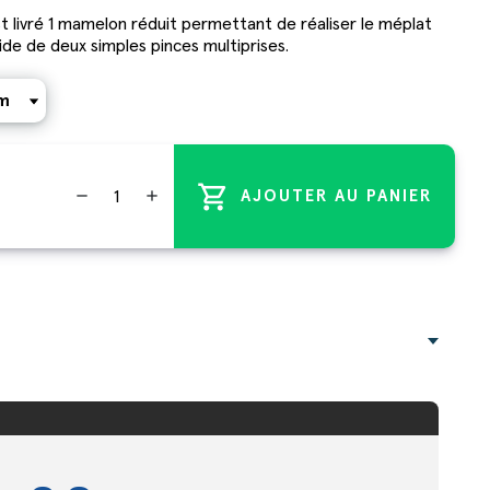
st livré 1 mamelon réduit permettant de réaliser le méplat
aide de deux simples pinces multiprises.
shopping_cart
remove
add
AJOUTER AU PANIER