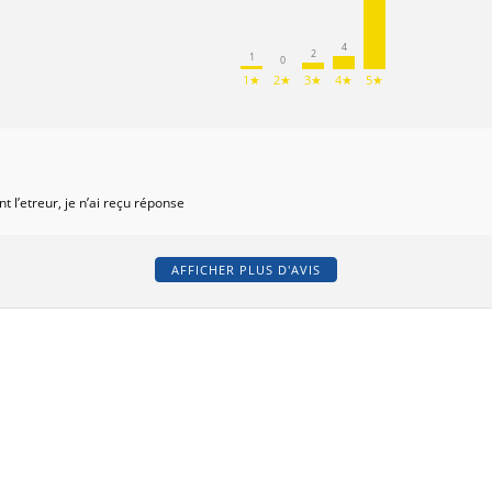
4
2
1
0
1★
2★
3★
4★
5★
 l’etreur, je n’ai reçu réponse
AFFICHER PLUS D'AVIS