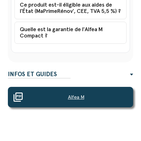
Ce produit est-il éligible aux aides de
l'État (MaPrimeRénov', CEE, TVA 5,5 %) ?
Quelle est la garantie de l'Alfea M
Compact ?
INFOS ET GUIDES
picture_as_pdf
Alfea M