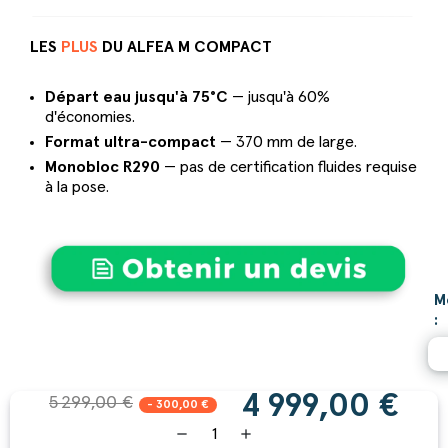
LES
PLUS
DU ALFEA M COMPACT
Départ eau jusqu'à 75°C
— jusqu'à 60%
d'économies.
Format ultra-compact
— 370 mm de large.
Monobloc R290
— pas de certification fluides requise
à la pose.
M
:
4 999,00 €
5 299,00 €
- 300,00 €
remove
add