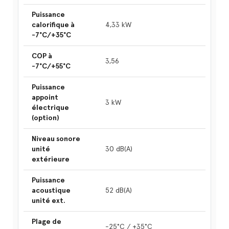
Puissance
calorifique à
4,33 kW
-7°C/+35°C
COP à
3,56
-7°C/+55°C
Puissance
appoint
3 kW
électrique
(option)
Niveau sonore
unité
30 dB(A)
extérieure
Puissance
acoustique
52 dB(A)
unité ext.
Plage de
-25°C / +35°C