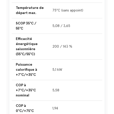
Température de
75°C (sans appoint)
départ max.
SCOP 35°C /
5,08 / 3,65
55°C
Efficacité
énergétique
200 / 143 %
saisonnière
(35°C/55°C)
Puissance
calorifique à
5,1 kW
+7°C/+35°C
COP à
+7°C/+35°C
5,58
nominal
COP à
1,94
0°C/+75°C