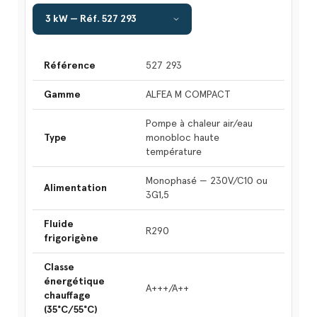
Référence
527 293
Gamme
ALFEA M COMPACT
Pompe à chaleur air/eau
Type
monobloc haute
température
Monophasé — 230V/C10 ou
Alimentation
3G1,5
Fluide
R290
frigorigène
Classe
énergétique
A+++/A++
chauffage
(35°C/55°C)