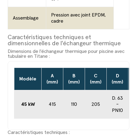
Pression avec joint EPDM,
Assemblage
cadre
Caractéristiques techniques et
dimensionnelles de l'échangeur thermique
Dimensions de l'échangeur thermique pour piscine avec
tubulaire en Titane :
A
B
C
D
Modèle
(mm)
(mm)
(mm)
(mm)
(
D. 63
45 kW
415
110
205
-
PN10
Caractéristiques techniques :