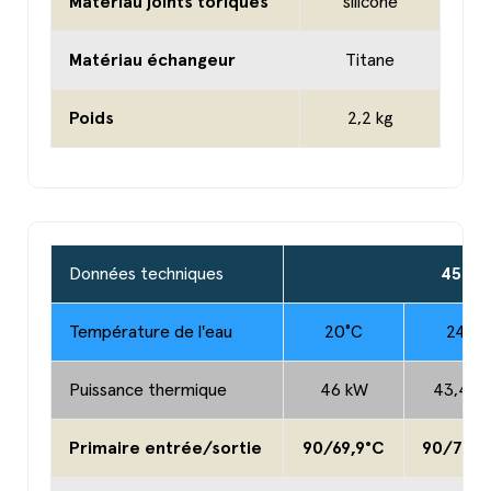
Matériau joints toriques
silicone
Matériau échangeur
Titane
Poids
2,2 kg
Données techniques
45 kW
Température de l'eau
20°C
24°C
Puissance thermique
46 kW
43,4 k
Primaire entrée/sortie
90/69,9°C
90/70,8