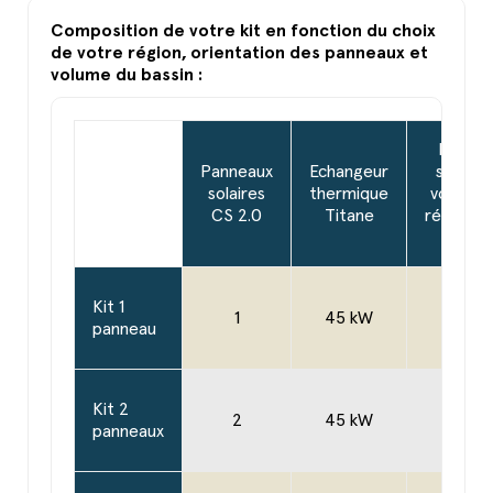
Composition de votre kit en fonction du choix
de votre région, orientation des panneaux et
volume du bassin :
Module
Panneaux
Echangeur
solaire 
solaires
thermique
voie ave
CS 2.0
Titane
régulate
STDC
Kit 1
1
45 kW
1
panneau
Kit 2
2
45 kW
1
panneaux