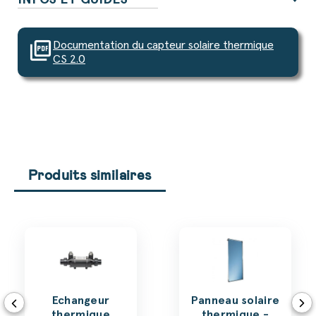
picture_as_pdf
Documentation du capteur solaire thermique
CS 2.0
Produits similaires
Echangeur
Panneau solaire
thermique
thermique -