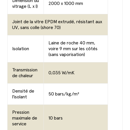
Dimension du
2000 x 1000 mm
vitrage (L x l)
Joint de la vitre EPDM extrudé, résistant aux
UV, sans colle (shore 70)
Laine de roche 40 mm,
Isolation
voire 9 mm sur les côtés
(sans vaporisation)
Transmission
0,035 W/mK
de chaleur
Densité de
50 bars/kg/m²
l'isolant
Pression
maximale de
10 bars
service