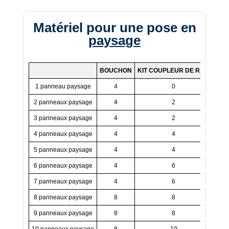
Matériel pour une pose en
paysage
BOUCHON
KIT COUPLEUR DE RAIL
CRO
1 panneau paysage
4
0
2 panneaux paysage
4
2
3 panneaux paysage
4
2
4 panneaux paysage
4
4
5 panneaux paysage
4
4
6 panneaux paysage
4
6
7 panneaux paysage
4
6
8 panneaux paysage
8
8
9 panneaux paysage
8
8
10 panneaux paysage
8
10