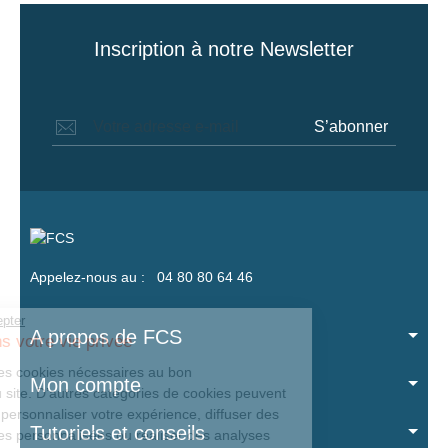
Inscription à notre Newsletter
S’abonner
Appelez-nous au :
04 80 80 64 46
Continuer sans accepter
A propos de FCS
Nous respectons votre vie privée
Notre site utilise des cookies nécessaires au bon
Mon compte
fonctionnement du site. D’autres catégories de
cookies peuvent être utilisées pour personnaliser
Tutoriels et conseils
votre expérience, diffuser des offres commerciales