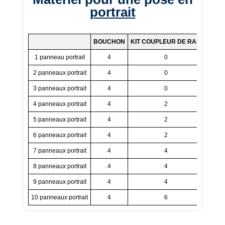
portrait
BOUCHON
KIT COUPLEUR DE RAIL
CROC
1 panneau portrait
4
0
2 panneaux portrait
4
0
3 panneaux portrait
4
0
4 panneaux portrait
4
2
5 panneaux portrait
4
2
6 panneaux portrait
4
2
7 panneaux portrait
4
4
8 panneaux portrait
4
4
9 panneaux portrait
4
4
10 panneaux portrait
4
6