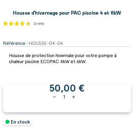
Housse d'hivernage pour PAC piscine 4 et 6kW
Référence :
HOUSSE-04-06
(2 avis)
Housse de protection hivernale pour votre pompe à
chaleur piscine ECOPAC 4kW et 6kW.
50,00 €
remove
add
En stock