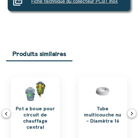
picture_as_pdf
Fiche technique du collecteur PCBT Inox
Produits similaires
Pot a boue pour
Tube
circuit de
multicouche nu
chauffage
- Diamètre 16
central