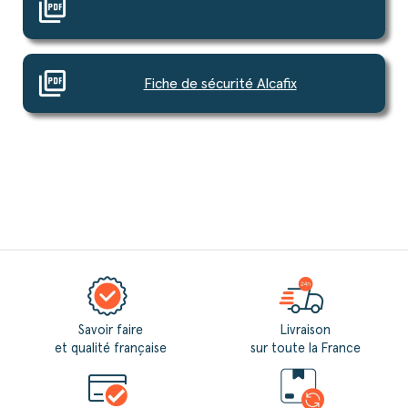
picture_as_pdf
picture_as_pdf
Fiche de sécurité Alcafix
Savoir faire
Livraison
et qualité française
sur toute la France