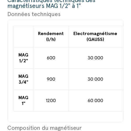
Caractéristiques techniques des
magnétiseurs MAG 1/2" à 1"
Données techniques
Rendement
Electromagnétisme
D
(l/h)
(GAUSS)
MAG
600
30 000
1/2"
MAG
900
30 000
3/4"
MAG
1200
60 000
1"
Composition du magnétiseur