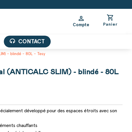
shopping_cart
person
Panier
Compte
CONTACT
M) - blindé - 80L - Tesy
al (ANTICALC SLIM) - blindé - 80L
pécialement développé pour des espaces étroits avec son
léments chauffants