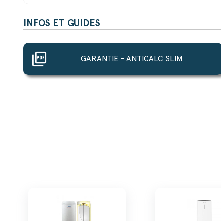
INFOS ET GUIDES
picture_as_pdf
GARANTIE - ANTICALC SLIM