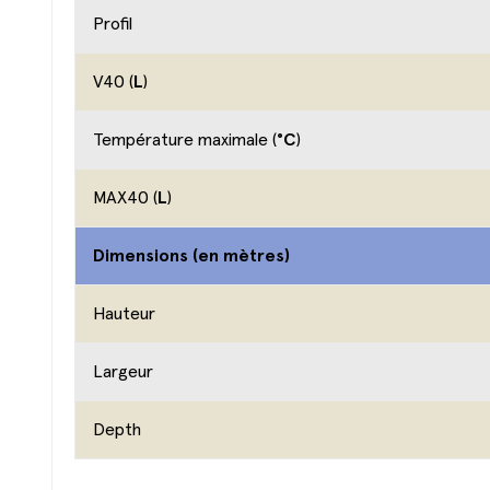
Profil
V40 (
L
)
Température maximale (
°C
)
MAX40 (
L
)
Dimensions (en mètres)
Hauteur
Largeur
Depth