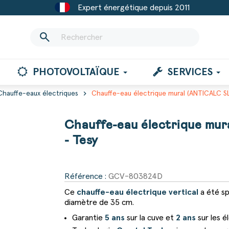
Expert énergétique depuis 2011
search
PHOTOVOLTAÏQUE
SERVICES
chevron_right
Chauffe-eaux électriques
Chauffe-eau électrique mural (ANTICALC SLI
Chauffe-eau électrique mur
- Tesy
Référence :
GCV-803824D
Ce
chauffe-eau électrique vertical
a été s
diamètre de 35 cm.
Garantie
5 ans
sur la cuve et
2 ans
sur les é