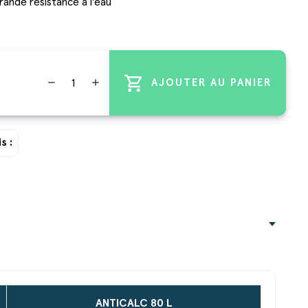
ande résistance à l'eau
shopping_cart
remove
add
AJOUTER AU PANIER
s :
ANTICALC 80 L