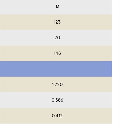
M
123
70
148
1.220
0.386
0.412