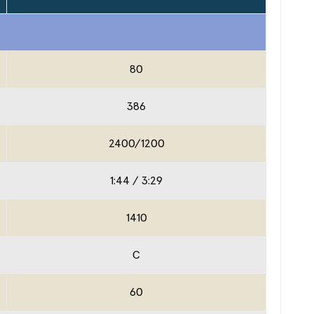
80
386
2400/1200
1:44 / 3:29
1410
C
60