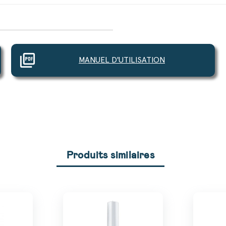
picture_as_pdf
MANUEL D'UTILISATION
Produits similaires