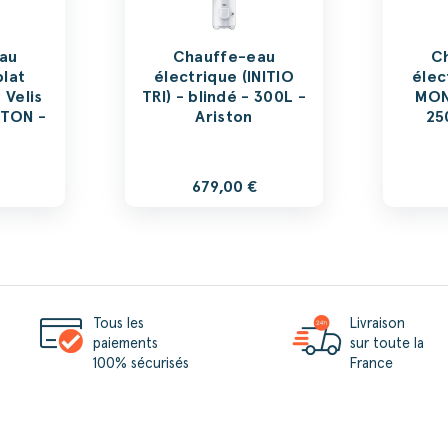
au
Chauffe-eau
C
plat
électrique (INITIO
élec
 Velis
TRI) - blindé - 300L -
MON
STON -
Ariston
25
679,00 €
Tous les
Livraison
paiements
sur toute la
100% sécurisés
France