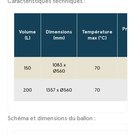
Caractéristiques techniques :
Press
Volume
Dimensions
Température
ma
(L)
(mm)
max (°C)
(ba
1083 x
150
70
6
Ø560
200
1357 x Ø560
70
6
Schéma et dimensions du ballon :