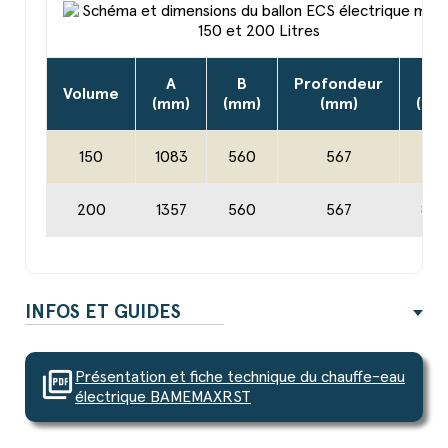
A
B
Profondeur
D
Volume
(mm)
(mm)
(mm)
(mm
150
1083
560
567
50
200
1357
560
567
80
INFOS ET GUIDES
picture_as_pdf
Présentation et fiche technique du chauffe-eau
électrique BAMEMAXRST