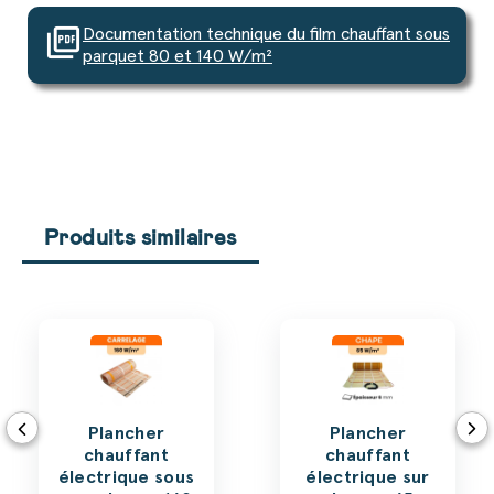
picture_as_pdf
Documentation technique du film chauffant sous
parquet 80 et 140 W/m²
Produits similaires
Plancher
Plancher
chauffant
chauffant
électrique sous
électrique sur