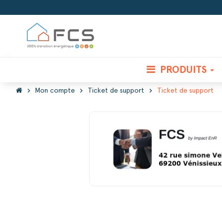
PRODUITS
chevron_right
chevron_right
chevron_right
Mon compte
Ticket de support
Ticket de support