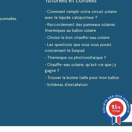
Tutoriels et conseils
• Comment remplir votre circuit solaire
avec le liquide caloporteur ?
sonnelles
• Raccordement des panneaux solaires
thermiques au ballon solaire
• Choisir le bon chauffe-eau solaire
• Les questions que vous vous posez
concernant le Sunpad
• Thermique ou photovoltaïque ?
• Chauffe-eau solaire, qu'est-ce que j'y
gagne ?
• Trouver la bonne taille pour mon ballon
• Schémas d'installation
9.1
/10
1272 avis
s réglementations. Personnalisez vos préférences pour contrôler