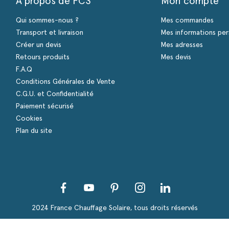
A propos de FCS
Mon compte
Qui sommes-nous ?
Mes commandes
Transport et livraison
Mes informations per
Créer un devis
Mes adresses
Retours produits
Mes devis
F.A.Q
Conditions Générales de Vente
C.G.U. et Confidentialité
Paiement sécurisé
Cookies
Plan du site
Facebook
YouTube
Pinterest
Instagram
LinkedIn
s Options
ètres de confidentialité, en garantissant la conformité avec le
2024 France Chauffage Solaire, tous droits réservés