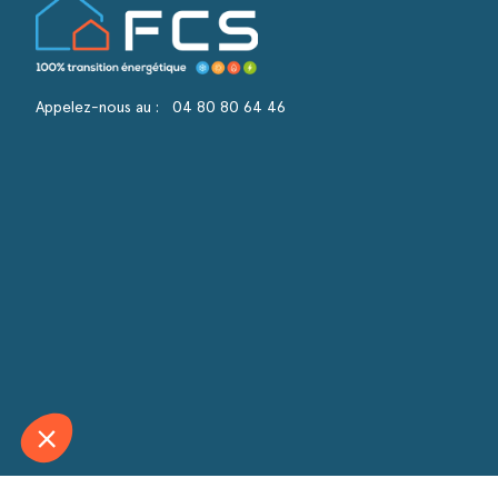
Continuer sans accepter
Nous respectons votre vie privée
Appelez-nous au :
04 80 80 64 46
Notre site utilise des cookies nécessaires au
bon fonctionnement du site. D’autres
catégories de cookies peuvent être utilisées
pour personnaliser votre expérience, diffuser des offres
commerciales personnalisées ou réaliser des analyses pour
optimiser notre offre. Votre consentement peut être retiré à
tout moment.
Lire la politique de confidentialité
Consentements certifiés par
Paramétrer
OK pour moi
Axeptio consent
Plateforme de Gestion du Consentement : Personnalisez vo
Notre plateforme vous permet d'adapter et de gérer vos param