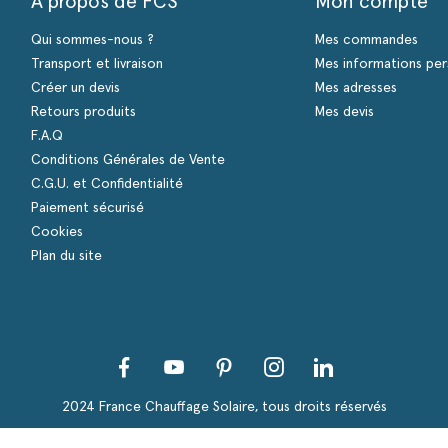
A propos de FCS
Mon compte
Qui sommes-nous ?
Mes commandes
Transport et livraison
Mes informations per
Créer un devis
Mes adresses
Retours produits
Mes devis
F.A.Q
Conditions Générales de Vente
C.G.U. et Confidentialité
Paiement sécurisé
Cookies
Plan du site
Facebook
YouTube
Pinterest
Instagram
LinkedIn
s Options
ètres de confidentialité, en garantissant la conformité avec le
2024 France Chauffage Solaire, tous droits réservés