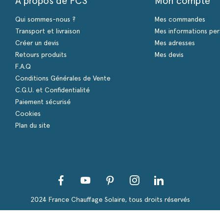
A propos de FCS
Mon compte
Qui sommes-nous ?
Mes commandes
Transport et livraison
Mes informations per
Créer un devis
Mes adresses
Retours produits
Mes devis
F.A.Q
Conditions Générales de Vente
C.G.U. et Confidentialité
Paiement sécurisé
Cookies
Plan du site
Facebook
YouTube
Pinterest
Instagram
LinkedIn
s Options
ètres de confidentialité, en garantissant la conformité avec le
2024 France Chauffage Solaire, tous droits réservés