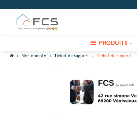
PRODUITS
chevron_right
chevron_right
chevron_right
Mon compte
Ticket de support
Ticket de support