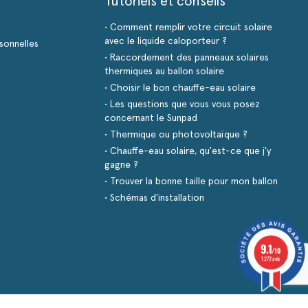
Tutoriels et conseils
• Comment remplir votre circuit solaire
avec le liquide caloporteur ?
sonnelles
• Raccordement des panneaux solaires
thermiques au ballon solaire
• Choisir le bon chauffe-eau solaire
• Les questions que vous vous posez
concernant le Sunpad
• Thermique ou photovoltaïque ?
• Chauffe-eau solaire, qu'est-ce que j'y
gagne ?
• Trouver la bonne taille pour mon ballon
• Schémas d'installation
9.1
/10
1272 avis
s réglementations. Personnalisez vos préférences pour contrôler