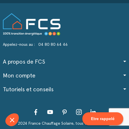
Appelez-nous au :
04 80 80 64 46
ie privée
A propos de FCS
es nécessaires au bon
utres catégories de cookies peuvent
Mon compte
iser votre expérience, diffuser des
alisées ou réaliser des analyses
Tutoriels et conseils
Votre consentement peut être retiré à
Facebook
YouTube
Pinterest
Instagram
LinkedIn
ertifiés par
Etre rappelé
2024 France Chauffage Solaire, tous droits réservés