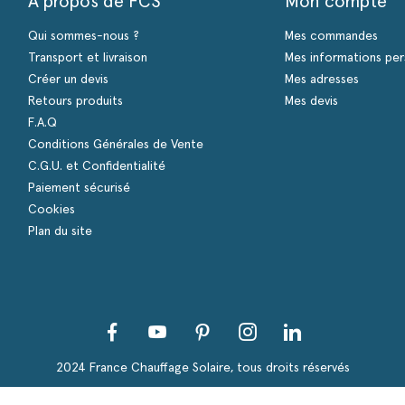
A propos de FCS
Mon compte
Qui sommes-nous ?
Mes commandes
Transport et livraison
Mes informations per
Créer un devis
Mes adresses
Retours produits
Mes devis
F.A.Q
Conditions Générales de Vente
C.G.U. et Confidentialité
Paiement sécurisé
Cookies
Plan du site
Facebook
YouTube
Pinterest
Instagram
LinkedIn
s Options
ètres de confidentialité, en garantissant la conformité avec le
2024 France Chauffage Solaire, tous droits réservés