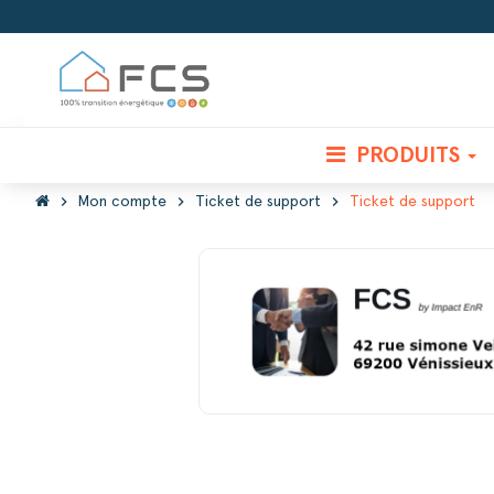
PRODUITS
chevron_right
chevron_right
chevron_right
Mon compte
Ticket de support
Ticket de support