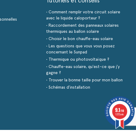
Tutoriels et conseils
• Comment remplir votre circuit solaire
avec le liquide caloporteur ?
sonnelles
• Raccordement des panneaux solaires
thermiques au ballon solaire
• Choisir le bon chauffe-eau solaire
• Les questions que vous vous posez
concernant le Sunpad
• Thermique ou photovoltaïque ?
• Chauffe-eau solaire, qu'est-ce que j'y
gagne ?
• Trouver la bonne taille pour mon ballon
• Schémas d'installation
9.1
/10
1272 avis
s réglementations. Personnalisez vos préférences pour contrôler