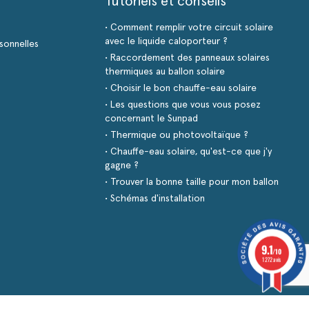
Tutoriels et conseils
• Comment remplir votre circuit solaire
avec le liquide caloporteur ?
sonnelles
• Raccordement des panneaux solaires
thermiques au ballon solaire
• Choisir le bon chauffe-eau solaire
• Les questions que vous vous posez
concernant le Sunpad
• Thermique ou photovoltaïque ?
• Chauffe-eau solaire, qu'est-ce que j'y
gagne ?
• Trouver la bonne taille pour mon ballon
• Schémas d'installation
9.1
/10
1272 avis
s réglementations. Personnalisez vos préférences pour contrôler