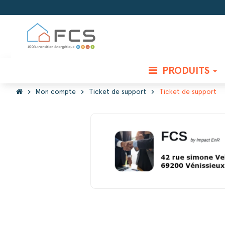
PRODUITS
chevron_right
chevron_right
chevron_right
Mon compte
Ticket de support
Ticket de support