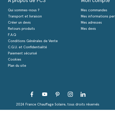
A propos de FCS
Mon compte
Qui sommes-nous ?
Mes commandes
Transport et livraison
Mes informations per
Créer un devis
Mes adresses
Retours produits
Mes devis
F.A.Q
Conditions Générales de Vente
C.G.U. et Confidentialité
Paiement sécurisé
Cookies
Plan du site
Facebook
YouTube
Pinterest
Instagram
LinkedIn
s Options
ètres de confidentialité, en garantissant la conformité avec le
2024 France Chauffage Solaire, tous droits réservés