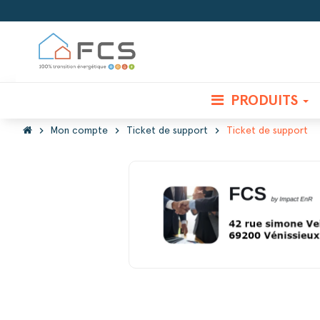
PRODUITS
chevron_right
chevron_right
chevron_right
Mon compte
Ticket de support
Ticket de support