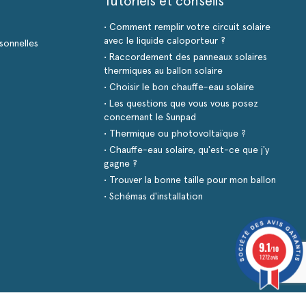
Tutoriels et conseils
• Comment remplir votre circuit solaire
avec le liquide caloporteur ?
sonnelles
• Raccordement des panneaux solaires
thermiques au ballon solaire
• Choisir le bon chauffe-eau solaire
• Les questions que vous vous posez
concernant le Sunpad
• Thermique ou photovoltaïque ?
• Chauffe-eau solaire, qu'est-ce que j'y
gagne ?
• Trouver la bonne taille pour mon ballon
• Schémas d'installation
9.1
/10
1272 avis
s réglementations. Personnalisez vos préférences pour contrôler