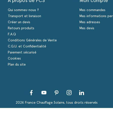
A propos de FCS
Mon compte
Qui sommes-nous ?
Mes commandes
Transport et livraison
Mes informations per
Créer un devis
Mes adresses
Retours produits
Mes devis
F.A.Q
Conditions Générales de Vente
C.G.U. et Confidentialité
Paiement sécurisé
Cookies
Plan du site
Facebook
YouTube
Pinterest
Instagram
LinkedIn
s Options
ètres de confidentialité, en garantissant la conformité avec le
2024 France Chauffage Solaire, tous droits réservés