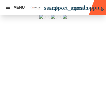
shopping_
search
support_agent
person
MENU