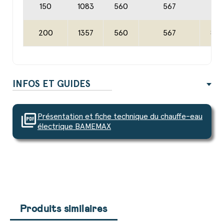
150
1083
560
567
50
200
1357
560
567
80
INFOS ET GUIDES
picture_as_pdf
Présentation et fiche technique du chauffe-eau
électrique BAMEMAX
Produits similaires