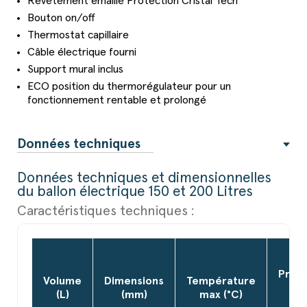
Revêtement émaillé Protection Cristal Tech
Bouton on/off
Thermostat capillaire
Câble électrique fourni
Support mural inclus
ECO position du thermorégulateur pour un
fonctionnement rentable et prolongé
Données techniques
Données techniques et dimensionnelles
du ballon électrique 150 et 200 Litres
Caractéristiques techniques :
Press
Volume
Dimensions
Température
ma
(L)
(mm)
max (°C)
(ba