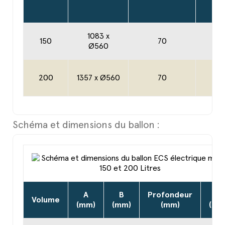
1083 x
150
70
6
Ø560
200
1357 x Ø560
70
6
Schéma et dimensions du ballon :
A
B
Profondeur
D
Volume
(mm)
(mm)
(mm)
(mm